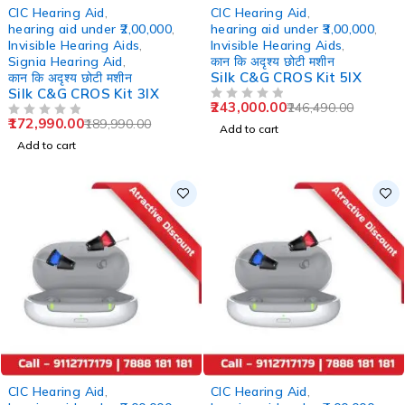
-9%
-1%
CIC Hearing Aid
,
CIC Hearing Aid
,
hearing aid under ₹2,00,000
,
hearing aid under ₹3,00,000
,
Invisible Hearing Aids
,
Invisible Hearing Aids
,
Signia Hearing Aid
,
कान कि अदृश्य छोटी मशीन
Silk C&G CROS Kit 5IX
कान कि अदृश्य छोटी मशीन
Silk C&G CROS Kit 3IX
243,000.00
246,490.00
OUT OF 5
172,990.00
189,990.00
OUT OF 5
Add to cart
Add to cart
-6%
-3%
CIC Hearing Aid
,
CIC Hearing Aid
,