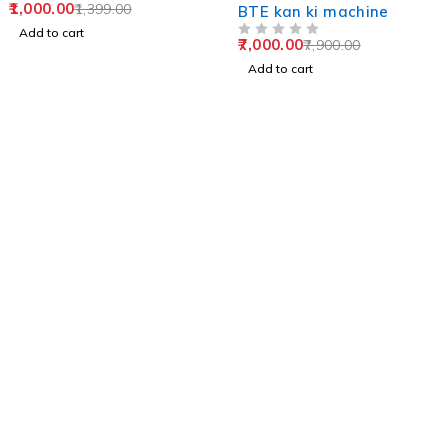
1,000.00
1,399.00
BTE kan ki machine
Add to cart
7,000.00
7,900.00
OUT OF 5
Add to cart