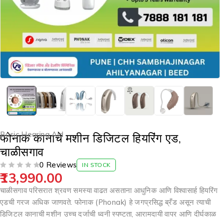
Basic Hearing Aid
फोनाक कानाचे मशीन डिजिटल हियरिंग एड,
चाळीसगाव
0 Reviews
IN STOCK
13,990.00
OUT OF 5
चाळीसगाव परिसरात श्रवण समस्या वाढत असताना आधुनिक आणि विश्वासार्ह हियरिंग
एडची गरज अधिक जाणवते. फोनाक (Phonak) हे जगप्रसिद्ध ब्रँड असून त्याची
डिजिटल कानाची मशीन उच्च दर्जाची ध्वनी स्पष्टता, आरामदायी वापर आणि दीर्घकाळ