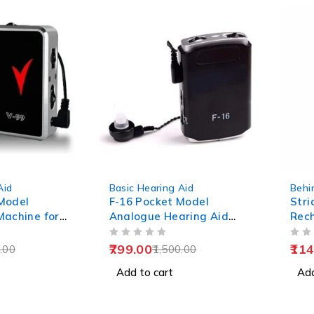
-47%
Aid
Basic Hearing Aid
Behi
Model
F-16 Pocket Model
Stri
Machine for
Analogue Hearing Aid
Rec
Machine (Black)
Aid
OUT OF 5
OUT OF 5
799.00
114
.00
1,500.00
Add to cart
Add