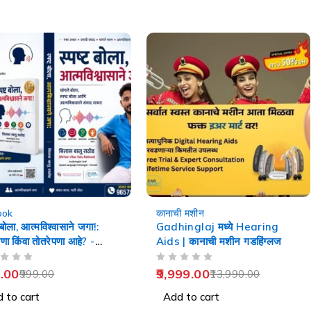
-29%
ook
कानाची मशीन
 बोला, आत्मविश्वासाने जगा!:
Gadhinglaj मध्ये Hearing
पणा किंवा तोतरेपणा आहे? -
Aids | कानाची मशीन गडहिंग्लज
ech Therapy
OUT OF 5
.00
9,999.00
999.00
13,990.00
 to cart
Add to cart