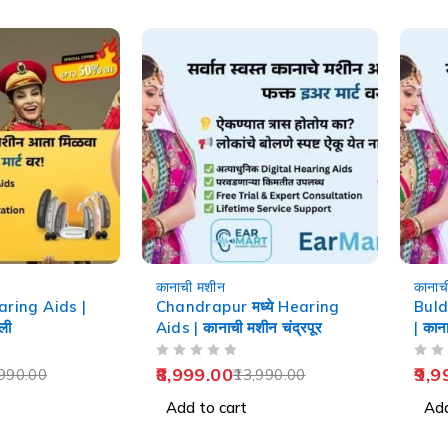
-36%
-29%
कानाची मशीन
कानाच
earing Aids |
Chandrapur मध्ये Hearing
Buld
ली
Aids | कानाची मशीन चंद्रपूर
| कान
OUT OF 5
OUT OF 5
8,999.00
9,9
990.00
13,990.00
Add to cart
Add