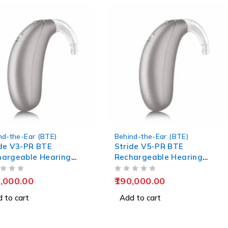
nd-the-Ear (BTE)
Behind-the-Ear (BTE)
de V3-PR BTE
Stride V5-PR BTE
hargeable Hearing
Rechargeable Hearing
s
Aids
OUT OF 5
,000.00
190,000.00
 to cart
Add to cart