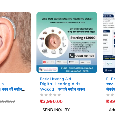
-60%
Basic Hearing Aid
E- B
in
Digital Hearing Aids
स्पष्ट
कान की मशीन
Wakad | कानाचे मशीन वाकड
बोबडे
Spe
OUT OF 5
OUT OF 5
13,990.00
399
0,000.00
SEND INQUIRY
Add