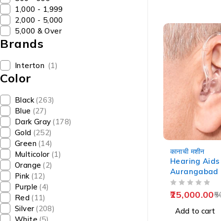
₹1,000 - ₹1,999
₹2,000 - ₹5,000
₹5,000 & Over
Brands
Interton
(1)
Color
Black
(263)
Blue
(27)
Dark Gray
(178)
Gold
(252)
Green
(14)
-50%
कानाची मशीन
Multicolor
(1)
Hearing Aids 
Orange
(2)
Aurangabad | 
Pink
(12)
औरंगाबाद
Purple
(4)
OUT OF 5
25,000.00
5
Red
(11)
Silver
(208)
Add to cart
White
(5)