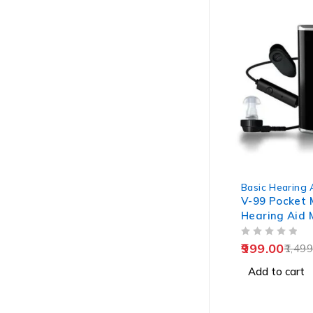
-33%
Basic Hearing 
V-99 Pocket 
Hearing Aid 
Old Age
OUT OF 5
999.00
1,499
Add to cart