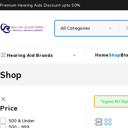
Premium Hearing Aids Discount upto 50%
Home
Shop
Bl
Hearing Aid Brands
Shop
“Signia Kit St
Price
₹500 & Under
₹500 - ₹999