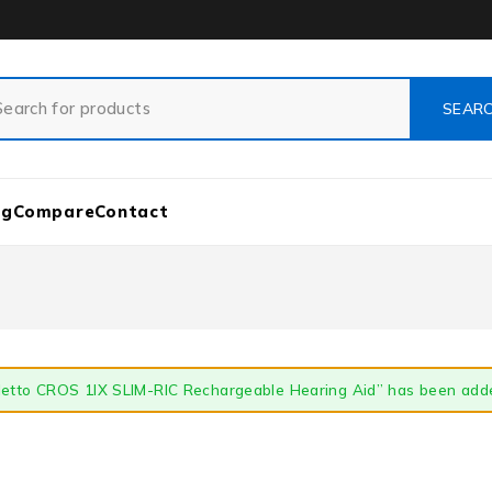
og
Compare
Contact
yletto CROS 1IX SLIM-RIC Rechargeable Hearing Aid” has been adde