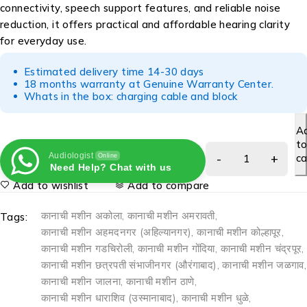
connectivity, speech support features, and reliable noise
reduction, it offers practical and affordable hearing clarity
for everyday use.
Estimated delivery time 14-30 days
18 months warranty at Genuine Warranty Center.
Whats in the box: charging cable and block
A
t
Audiologist
ca
Online
Need Help? Chat with us
Add to wishlist
Add to compare
कानाची मशीन अकोला
,
कानाची मशीन अमरावती
,
Tags:
कानाची मशीन अहमदनगर (अहिल्यानगर)
,
कानाची मशीन कोल्हापूर
,
कानाची मशीन गडचिरोली
,
कानाची मशीन गोंदिया
,
कानाची मशीन चंद्रपूर
,
कानाची मशीन छत्रपती संभाजीनगर (औरंगाबाद)
,
कानाची मशीन जळगाव
,
कानाची मशीन जालना
,
कानाची मशीन ठाणे
,
कानाची मशीन धाराशिव (उस्मानाबाद)
,
कानाची मशीन धुळे
,