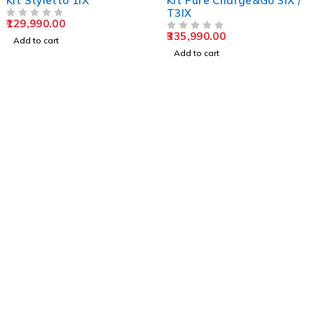
Kit Styletto 1IX
Kit Pure Charge&Go 3IX /
T3IX
129,990.00
OUT OF 5
335,990.00
OUT OF 5
Add to cart
Add to cart