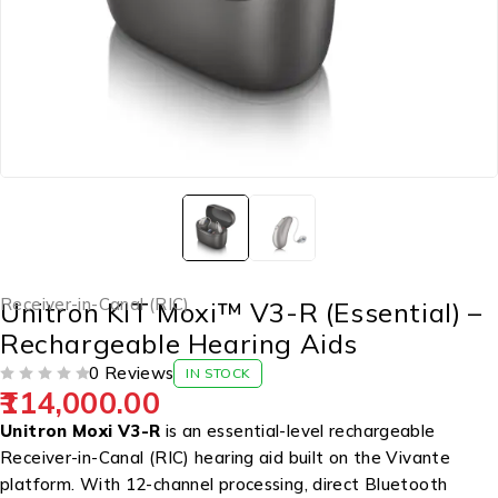
Receiver-in-Canal (RIC)
Unitron KIT Moxi™ V3-R (Essential) –
Rechargeable Hearing Aids
0 Reviews
IN STOCK
114,000.00
OUT OF 5
Unitron Moxi V3-R
is an essential-level rechargeable
Receiver-in-Canal (RIC) hearing aid built on the Vivante
platform. With 12-channel processing, direct Bluetooth