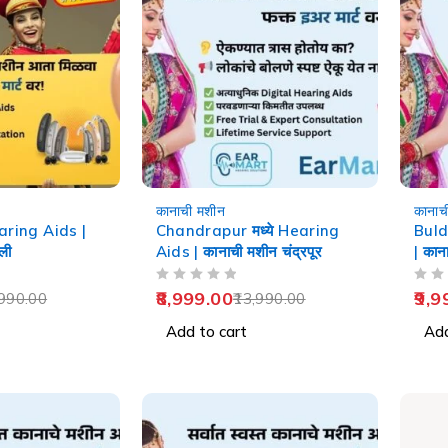
-36%
-29%
कानाची मशीन
कानाच
earing Aids |
Chandrapur मध्ये Hearing
Buld
ली
Aids | कानाची मशीन चंद्रपूर
| कान
OUT OF 5
OUT OF 5
8,999.00
9,9
990.00
13,990.00
Add to cart
Add