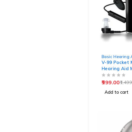
-33%
Basic Hearing 
V-99 Pocket 
Hearing Aid 
Old Age
OUT OF 5
999.00
1,499
Add to cart