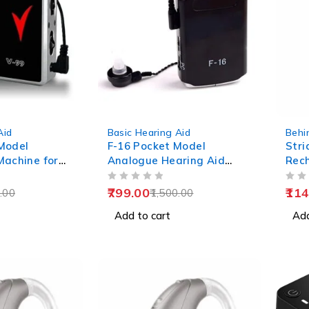
-47%
Aid
Basic Hearing Aid
Behi
Model
F-16 Pocket Model
Stri
Machine for
Analogue Hearing Aid
Rec
Machine (Black)
Aid
OUT OF 5
OUT OF 5
799.00
114
.00
1,500.00
Add to cart
Add