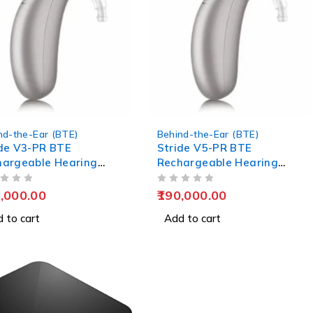
nd-the-Ear (BTE)
Behind-the-Ear (BTE)
de V3-PR BTE
Stride V5-PR BTE
hargeable Hearing
Rechargeable Hearing
s
Aids
OUT OF 5
,000.00
190,000.00
 to cart
Add to cart