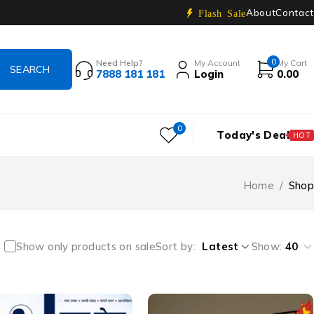
About
Contact
Flash Sale
0
Need Help?
My Account
My Cart
7888 181 181
Login
0.00
0
Today's Deal
HOT
Home
/
Shop
Show only products on sale
Sort by
Latest
Show:
40