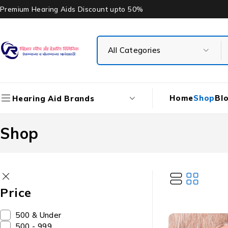
Premium Hearing Aids Discount upto 50%
Home
Shop
Bl
Hearing Aid Brands
Shop
Price
₹500 & Under
₹500 - ₹999