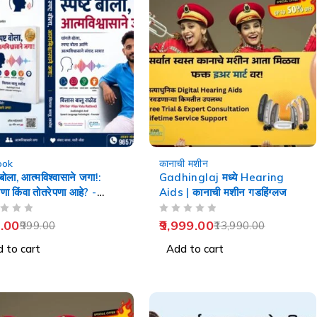
-29%
ook
कानाची मशीन
 बोला, आत्मविश्वासाने जगा!:
Gadhinglaj मध्ये Hearing
पणा किंवा तोतरेपणा आहे? -
Aids | कानाची मशीन गडहिंग्लज
ech Therapy
OUT OF 5
.00
9,999.00
999.00
13,990.00
 to cart
Add to cart