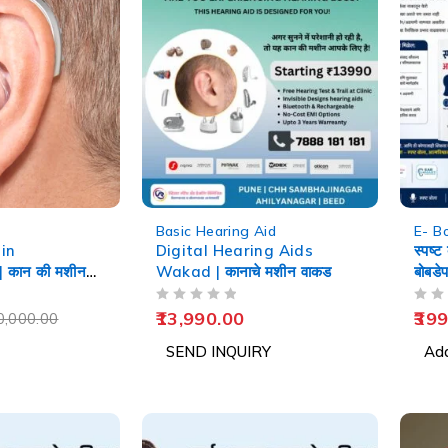
-60%
Basic Hearing Aid
E- B
in
Digital Hearing Aids
स्पष्ट
कान की मशीन
Wakad | कानाचे मशीन वाकड
बोबडे
Spe
OUT OF 5
OUT OF 5
13,990.00
399
0,000.00
SEND INQUIRY
Add