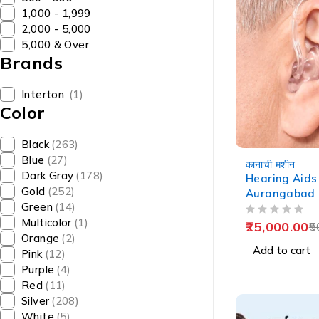
₹1,000 - ₹1,999
₹2,000 - ₹5,000
₹5,000 & Over
Brands
Interton
(1)
Color
Black
(263)
-50%
Blue
(27)
कानाची मशीन
Dark Gray
(178)
Hearing Aids 
Gold
(252)
Aurangabad | 
Green
(14)
औरंगाबाद
OUT OF 5
Multicolor
(1)
25,000.00
5
Orange
(2)
Add to cart
Pink
(12)
Purple
(4)
Red
(11)
Silver
(208)
White
(5)